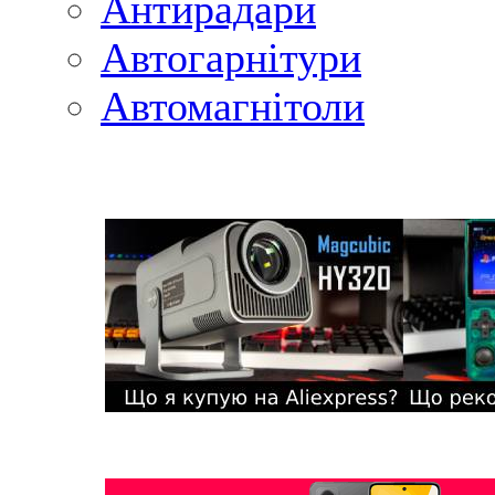
Антирадари
Автогарнітури
Автомагнітоли