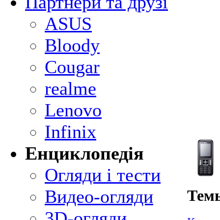
Партнери та друзі
ASUS
Bloody
Cougar
realme
Lenovo
Infinix
Енциклопедія
Огляди і тести
Видео-огляди
Тем
3D-огляди