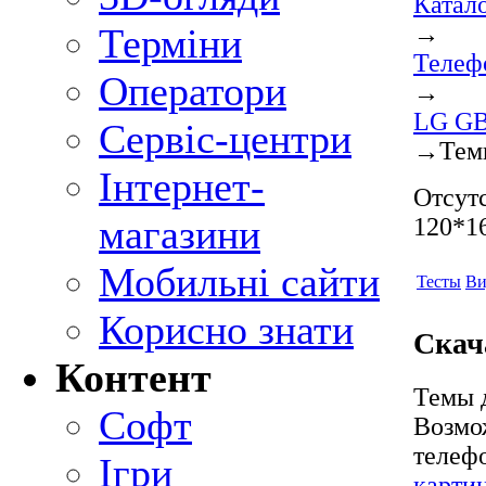
Катал
→
Терміни
Телеф
Оператори
→
LG GB
Сервіс-центри
→
Тем
Інтернет-
Отсутс
магазини
120*16
Мобильні сайти
Тесты
Ви
Корисно знати
Скач
Контент
Темы д
Софт
Возмо
телеф
Ігри
карти